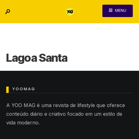
MENU
Lagoa Santa
YOOMAG
Nada encontrado aqui
A YOO MAG é uma revista de lifestyle que oferece
conteúdo diário e criativo focado em um estilo de
Talvez você encontre algo
vida moderno.
interessante nessas listas...